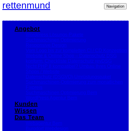
rettenmund
Navigation
Angebot
Wordpress Lösungs-Pakete
Suchmaschinen Optimierung
Responsive Design
Vom Logo bis zur kompletten CI / CD Konzeption
Website & Online Shop – Datenschutz DSG
konform, Checkliste Datenschutz revDSG
Nicht PHP 8 kompatibel? Umbau Ihres Online
Shops / Website
Datenschutz (DSGVO)-Umrüstungspaket
Suchmaschinen-Optimierung zum monatlichen
Fixpreis
Suchmaschinen Optimierung Bern
WordPress Agentur Bern
Kunden
Wissen
Das Team
Webagentur Bern
Burgdorf Webdesign